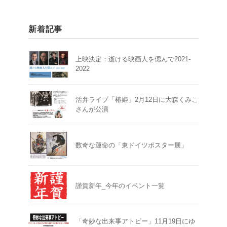
新着記事
上映決定：逝ける映画人を偲んで2021-
2022
活弁ライブ「椿姫」2月12日に大森くみこ
さんが公演
数奇な運命の「東ドイツポスター展」
謹賀新年_今年のイベント一覧
「奇妙な出来事アトピー」11月19日にゆ