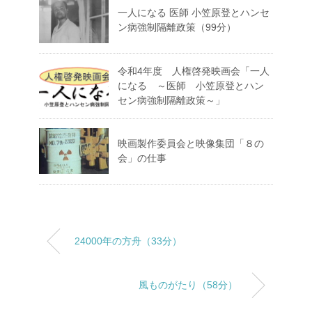
一人になる 医師 小笠原登とハンセ
ン病強制隔離政策（99分）
令和4年度 人権啓発映画会「一人
になる ～医師 小笠原登とハン
セン病強制隔離政策～」
映画製作委員会と映像集団「８の
会」の仕事
24000年の方舟（33分）
風ものがたり（58分）