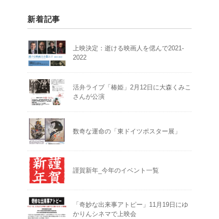
新着記事
上映決定：逝ける映画人を偲んで2021-
2022
活弁ライブ「椿姫」2月12日に大森くみこ
さんが公演
数奇な運命の「東ドイツポスター展」
謹賀新年_今年のイベント一覧
「奇妙な出来事アトピー」11月19日にゆ
かりんシネマで上映会