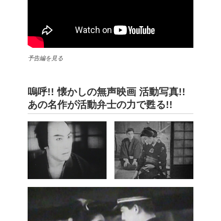
予告編を見る
嗚呼!! 懐かしの無声映画 活動写真!!
あの名作が活動弁士の力で甦る!!