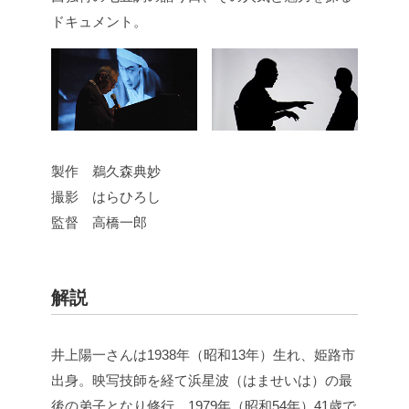
ドキュメント。
製作 鵜久森典妙
撮影 はらひろし
監督 高橋一郎
解説
井上陽一さんは1938年（昭和13年）生れ、姫路市
出身。映写技師を経て浜星波（はませいは）の最
後の弟子となり修行、1979年（昭和54年）41歳で