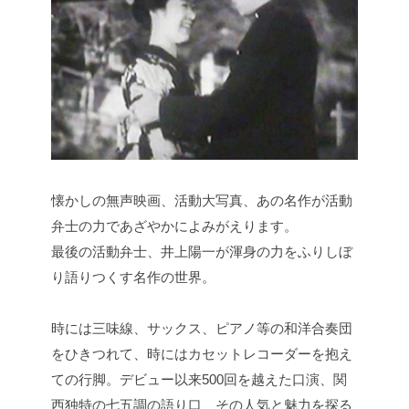
懐かしの無声映画、活動大写真、あの名作が活動
弁士の力であざやかによみがえります。
最後の活動弁士、井上陽一が渾身の力をふりしぼ
り語りつくす名作の世界。
時には三味線、サックス、ピアノ等の和洋合奏団
をひきつれて、時にはカセットレコーダーを抱え
ての行脚。デビュー以来500回を越えた口演、関
西独特の七五調の語り口、その人気と魅力を探る