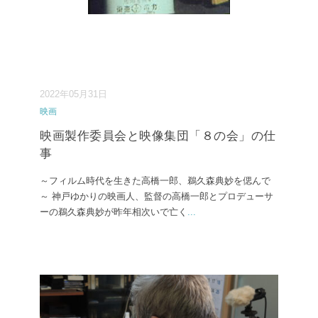
2022年05月31日
映画
映画製作委員会と映像集団「８の会」の仕
事
～フィルム時代を生きた高橋一郎、鵜久森典妙を偲んで
～ 神戸ゆかりの映画人、監督の高橋一郎とプロデューサ
ーの鵜久森典妙が昨年相次いで亡く
...