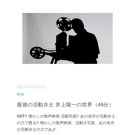
2021年07月13日
映画
最後の活動弁士 井上陽一の世界（46分）
嗚呼!! 懐かしの無声映画 活動写真!! あの名作が活動弁士
の力で甦る!! 懐かしの無声映画、活動大写真、あの名作
が活動弁士の力であざ
...