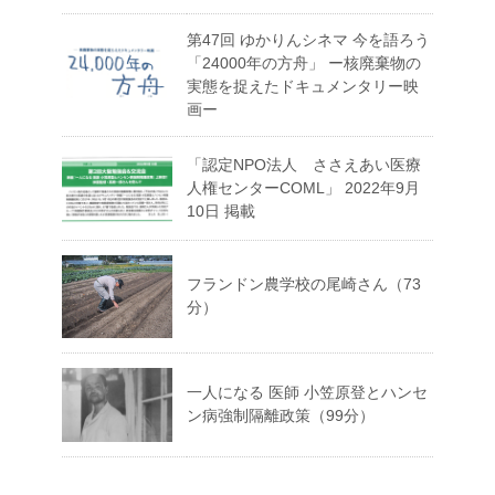
第47回 ゆかりんシネマ 今を語ろう
「24000年の方舟」 ー核廃棄物の
実態を捉えたドキュメンタリー映
画ー
「認定NPO法人 ささえあい医療
人権センターCOML」 2022年9月
10日 掲載
フランドン農学校の尾崎さん（73
分）
一人になる 医師 小笠原登とハンセ
ン病強制隔離政策（99分）