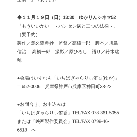
◆１１月１９日（日）13:30 ゆかりんシネマ52
『もういいかい ～ハンセン病と三つの法律～』
（要予約）
製作／鵜久森典妙 監督／高橋一郎 脚本／川島
信治 高橋一郎 撮影／原ひろし 語り／鈴木瑞
穂
●会場はいずれも「いちばぎゃらりぃ侑香(ゆか)」
〒652-0006 兵庫県神戸市兵庫区神田町38-22
●お問合せ、お申込みは
「いちばぎゃらりぃ侑香」TEL/FAX 078-361-5055
または「映画製作委員会」TEL/FAX 0798-46-
6518 へ