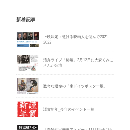
新着記事
上映決定：逝ける映画人を偲んで2021-
2022
活弁ライブ「椿姫」2月12日に大森くみこ
さんが公演
数奇な運命の「東ドイツポスター展」
謹賀新年_今年のイベント一覧
「奇妙な出来事アトピー」11月19日にゆ