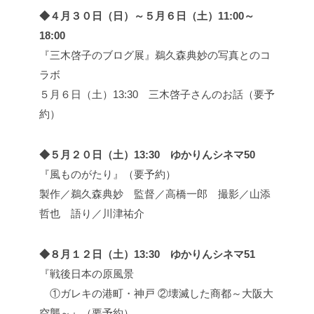
◆４月３０日（日）～５月６日（土）11:00～
18:00
『三木啓子のブログ展』鵜久森典妙の写真とのコ
ラボ
５月６日（土）13:30 三木啓子さんのお話（要予
約）
◆５月２０日（土）13:30 ゆかりんシネマ50
『風ものがたり』（要予約）
製作／鵜久森典妙 監督／高橋一郎 撮影／山添
哲也 語り／川津祐介
◆８月１２日（土）13:30 ゆかりんシネマ51
『戦後日本の原風景
①ガレキの港町・神戸 ②壊滅した商都～大阪大
空襲～』（要予約）