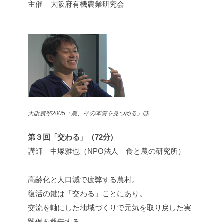
主催 大阪府有機農業研究会
大阪農塾2005「農、その本質を見つめる」③
第３回「交わる」（72分）
講師 中塚雅也（NPO法人 食と農の研究所）
高齢化と人口減で疲弊する農村。
復活の鍵は「交わる」ことにあり。
交流を軸にした地域づくりで元気を取り戻した実
践例を報告する。